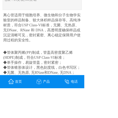
离心管适用于细胞培养、微生物和分子生物学实
验室的样品制备、较大体积样品保存等。高纯净
材质，符合USP Class-VI标准，无菌、无热原、
无DNase、RNase 和 DNA，高透明度确保样品或
沉淀清晰可见，密封紧密、离心稳定保障用户使
用过程的安全性。
◆管体聚丙烯(PP)制成，管盖高密度聚乙烯
(HDPE)制成，符合USP Class-VI标准；
◆单手操作，易旋管盖，密封紧密；
◆管体锥形体设计，黑色刻度线，白色书写区；
◆无菌、无热原, 无RNase和DNase, 无DNA；
◆耐受温度范围：-80℃ -121℃；
首页
产品
电话
◆耐受离心力：9000×g；
◆灭菌
类别
品牌
货号
15ml
virya
3101506